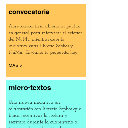
convocatoria
Abre convocatoria abierta al público
en general para intervenir el exterior
del NuMu, mientras dure la
iniciativa entre librería Sophos y
NuMu. ¡Envianos tu propuesta hoy!
MAS >
micro-textos
Una nueva iniciativa en
colaboración con librería Sophos que
busca incentivar la lectura y
escritura durante la cuarentena a